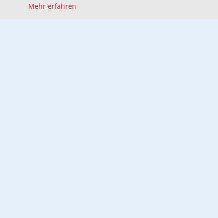
Mehr erfahren
News
Jahresbericht 2025
NEU! Jahresbericht 2025!
`s Blättle Winter 2025
Unser "s Blättle" - Winter 2025 ist
da!