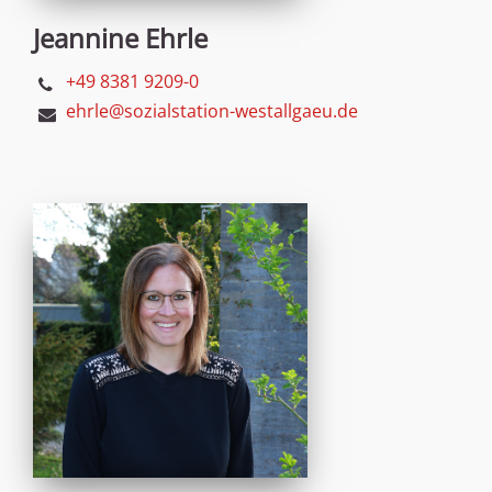
Jeannine Ehrle
+49 8381 9209-0
ehrle@sozialstation-westallgaeu.de